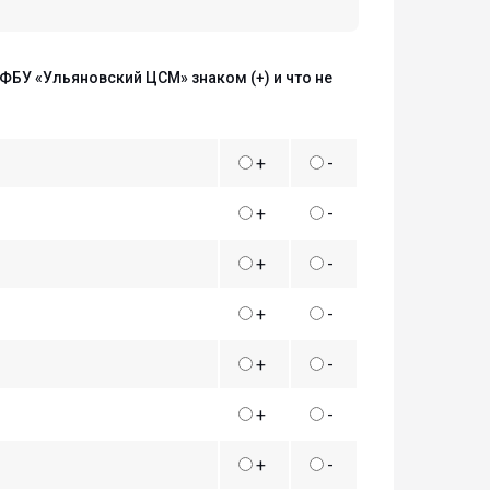
 ФБУ «Ульяновский ЦСМ» знаком (+) и что не
+
-
+
-
+
-
+
-
+
-
+
-
+
-