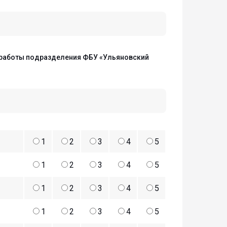
 работы подразделения ФБУ «Ульяновский
1
2
3
4
5
1
2
3
4
5
1
2
3
4
5
1
2
3
4
5