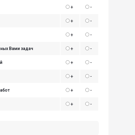
+
-
+
-
+
-
+
-
нных Вами задач
+
-
ей
+
-
+
-
работ
+
-