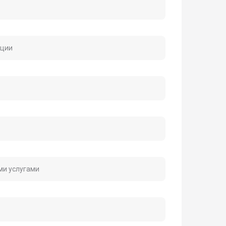
ации
ми услугами