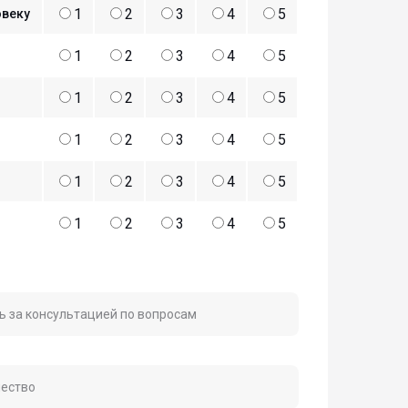
1
2
3
4
5
овеку
1
2
3
4
5
1
2
3
4
5
1
2
3
4
5
1
2
3
4
5
1
2
3
4
5
ь за консультацией по вопросам
чество