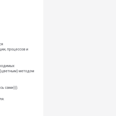
ся
ии, процессов и
бходимых
 (цветным) методом
ь сами))).
ля.