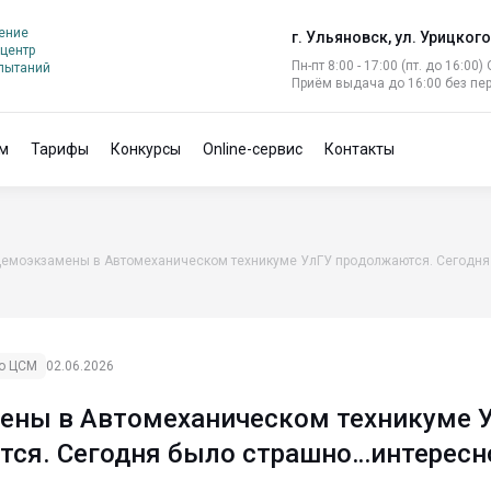
ение
г. Ульяновск, ул. Урицкого
центр
Пн-пт 8:00 - 17:00 (пт. до 16:00)
спытаний
Приём выдача до 16:00 без пе
м
Тарифы
Конкурсы
Online-сервис
Контакты
емоэкзамены в Автомеханическом техникуме УлГУ продолжаются. Сегодня
го ЦСМ
02.06.2026
ены в Автомеханическом техникуме 
ся. Сегодня было страшно…интересн