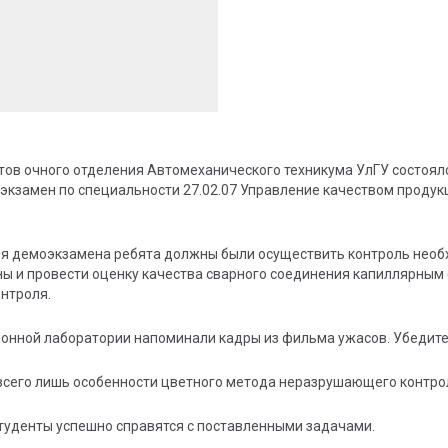
тов очного отделения Автомеханического техникума УлГУ состоял
кзамен по специальности 27.02.07 Управление качеством продукц
ия демоэкзамена ребята должны были осуществить контроль нео
ы и провести оценку качества сварного соединения капиллярным
нтроля.
онной лаборатории напоминали кадры из фильма ужасов. Убедитес
 всего лишь особенности цветного метода неразрушающего контро
студенты успешно справятся с поставленными задачами.