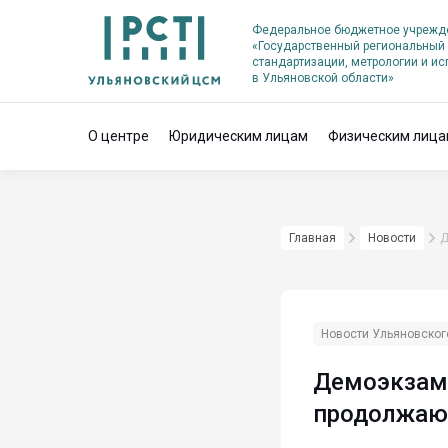
Федеральное бюджетное учрежд
«Государственный региональный 
стандартизации, метрологии и и
в Ульяновской области»
О центре
Юридическим лицам
Физическим лица
Главная
Новости
Д
Новости Ульяновско
Демоэкзам
продолжают