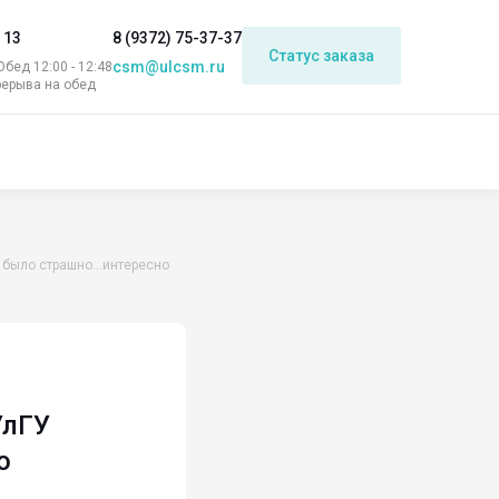
 13
8 (9372) 75-37-37
Статус заказа
csm@ulcsm.ru
 Обед 12:00 - 12:48
рерыва на обед
 было страшно…интересно
УлГУ
о