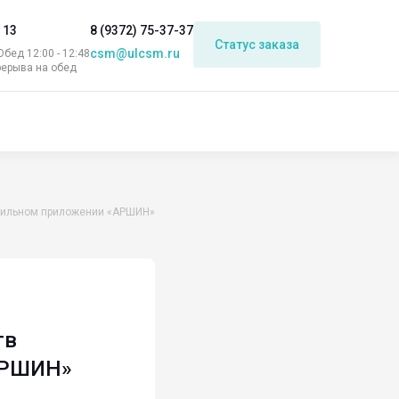
 13
8 (9372) 75-37-37
Статус заказа
csm@ulcsm.ru
 Обед 12:00 - 12:48
рерыва на обед
обильном приложении «АРШИН»
тв
АРШИН»