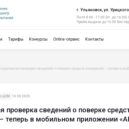
ение
г. Ульяновск, ул. Урицкого
центр
Пн-пт 8:00 - 17:00 (пт. до 16:00)
спытаний
Приём выдача до 16:00 без пе
м
Тарифы
Конкурсы
Online-сервис
Контакты
перативная проверка сведений о поверке средств измерений – теперь в м
го ЦСМ
10.09.2025
я проверка сведений о поверке средс
 – теперь в мобильном приложении «